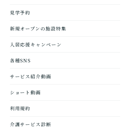
自宅に来てもらう
ホームに入居
見学予約
自宅から通う/来てもらう
新規オープンの施設特集
入居応援キャンペーン
各種SNS
1つ前に戻る
1つ前に戻る
1つ前に戻る
1つ前に戻る
1つ前に戻る
1つ前に戻る
1つ前に戻る
閉じる
介護診断を終了
介護診断を終了
介護診断を終了
介護診断を終了
介護診断を終了
介護診断を終了
介護診断を終了
サービス紹介動画
ショート動画
利用規約
介護サービス診断