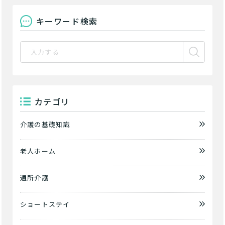
キーワード検索
介護スタッフにご自宅に来てもらい
日帰りで使いたいですか？
ご自宅で生活しながら介護サービス
要介護認定を受け、要支援１～２、
要支援１～２・要介護１～２です
たいですか？
認知症の診断を受けていますか？
一時的に宿泊したいですか？
を使いたいですか？
要介護１～５、
いずれかの判定を受
あなたに適しているのは?
現在、日常生活を送るうえで誰かの
か？
介護施設へ通いたいですか？
または物忘れなど認知症の疑いはあ
老人ホームなどの施設に移り住みた
けていますか？
介護などサポートが必要ですか？
要介護３～５ですか？
りますか？
いですか？
介護保険サービスは20種類以上あり、それぞれ
カテゴリ
用途やご利用目的が違います。
「どのサービスを使ったらいいのかわからな
介護の基礎知識
い!」という方は、
まずはどんなサービスがあ
なたに適しているのか簡単にチェックしてみま
はい
必要
老人ホーム
要支援１～２
しょう!
最大4つの質問に答えていただくだけ
はい
自宅で生活しながら
要介護１～２
で、おすすめの介護保険サービスを紹介しま
日帰りで使いたい
使いたい
通いたい
す。
通所介護
いいえ or
必要ない
いいえ
非該当(自立)
要介護３～５
施設へ移り住みたい
一時的に宿泊したい
と判定された
ショートステイ
診断スタート
来てもらいたい