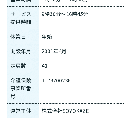
サービス
9時30分〜16時45分
提供時間
休業日
年始
開設年月
2001年4月
定員数
40
介護保険
1173700236
事業所番
号
運営主体
株式会社SOYOKAZE