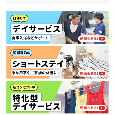
なたに適しているのか簡単にチェックしてみま
はい
必要
要支援１～２
しょう!
最大4つの質問に答えていただくだけ
はい
自宅で生活しながら
要介護１～２
で、おすすめの介護保険サービスを紹介しま
日帰りで使いたい
使いたい
通いたい
す。
いいえ or
必要ない
いいえ
非該当(自立)
要介護３～５
施設へ移り住みたい
一時的に宿泊したい
と判定された
診断スタート
来てもらいたい