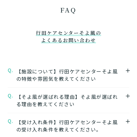
FAQ
行田ケアセンターそよ風の
よくあるお問い合わせ
Q.
【施設について】行田ケアセンターそよ風
の特徴や雰囲気を教えてください
Q.
A.
【そよ風が選ばれる理由】そよ風が選ばれ
★施設の特徴★
る理由を教えてください
行田ケアセンターそよ風
の公式ページでは施
設の特徴やおすすめポイントをご紹介してい
Q.
A.
【受け入れ条件】行田ケアセンターそよ風
【1】ワンストップサービス
ます。
の受け入れ条件を教えてください。
「そよ風」は、同じ建物の中で複数の介護サ