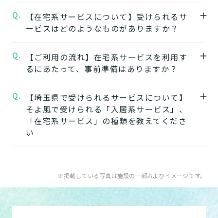
ービスを提供する複合型の施設が多く、同じ
★施設の雰囲気★
Q.
A.
【在宅系サービスについて】受けられるサ
施設の中で別のサービスに移行することがで
行田ケアセンターそよ風
自立
要支援
要介護
認知症相談可
の公式ページでは施
ービスはどのようなものがありますか？
きます。
設の写真から雰囲気をご確認いただけます。
ワンストップサービスを詳しく見る
Q.
A.
自宅から通う
【ご利用の流れ】在宅系サービスを利用す
るにあたって、事前準備はありますか？
【2】できるを増やす介護サービス
デイサービス
「そよ風」では、元気だった頃のように「再
日中だけ施設に通って介護
Q.
A.
【埼玉県で受けられるサービスについて】
在宅系サービスの利用には「要介護認定」と
びできるようにする」ために支援したいと考
してもらう
そよ風で受けられる「入居系サービス」、
ケアマネジャーによる「ケアプラン」の作成
えています。お客様が自分らしく生活できる
「在宅系サービス」の種類を教えてくださ
が必要です。
ように、ご自身でできることと支援が必要な
い
特化型デイサービス
「要介護認定」を受けていない方
：お住まい
ことを見極め自立を支援します。
目的・コンセプト特化のデ
の市町村窓口に行って申請を行いましょう。
できるを増やす介護サービスを詳しく見る
イサービス
A.
そよ風で受けられるサービスは以下です。
ケアマネジャーによる申請代行も可能です。
入居系サービス
：ホームに入居したい方向け
※掲載している写真は施設の一部およびイメージです。
「ケアマネジャー」が決まっていない方
：地
【3】お客様に選ばれるできたてのお食事
のサービスは以下です。
ショートステイ
域包括支援センターまたは居宅介護支援事務
そよ風は施設内に厨房を構え、手作りのお食
介護付きホーム
数日だけ施設に泊まって介
所へ相談しましょう。
事をできたてで提供しています。約8割のお
護してもらう
住宅型有料老人ホーム