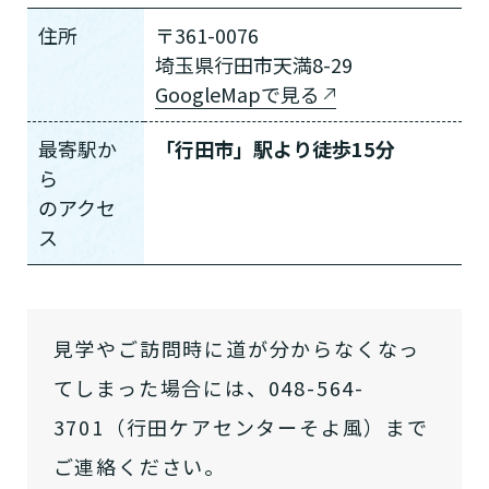
住所
〒361-0076
埼玉県行田市天満8-29
GoogleMapで見る
最寄駅か
「行田市」駅より徒歩15分
ら
の
アクセ
ス
介護スタッフにご自宅に来てもらい
日帰りで使いたいですか？
ご自宅で生活しながら介護サービス
要介護認定を受け、要支援１～２、
要支援１～２・要介護１～２です
たいですか？
認知症の診断を受けていますか？
一時的に宿泊したいですか？
を使いたいですか？
要介護１～５、
いずれかの判定を受
あなたに適しているのは?
現在、日常生活を送るうえで誰かの
か？
介護施設へ通いたいですか？
または物忘れなど認知症の疑いはあ
老人ホームなどの施設に移り住みた
けていますか？
介護などサポートが必要ですか？
見学やご訪問時に道が分からなくなっ
要介護３～５ですか？
りますか？
いですか？
てしまった場合には、048-564-
介護保険サービスは20種類以上あり、それぞれ
3701（行田ケアセンターそよ風）まで
用途やご利用目的が違います。
「どのサービスを使ったらいいのかわからな
ご連絡ください。
い!」という方は、
まずはどんなサービスがあ