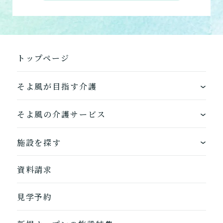
の組み合わせ
介護について相談する
トップページ
居宅介護支援
介護をはじめるための手続
き・ご準備の代行
そよ風が目指す介護
ワンストップサービス
そよ風の介護サービス
そよ風の介護サービス一覧へ
できるを増やす介護サービス
ホームに入居する
施設を探す
お客様に選ばれるできたてのお食事
自宅から通う
地図から探す
資料請求
自宅に来てもらう
ホームに入居
見学予約
自宅から通う/来てもらう