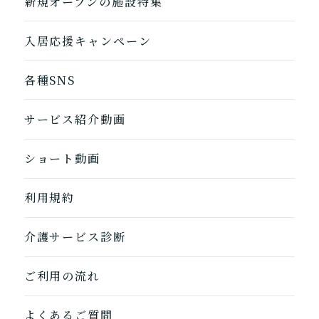
新規オープンの施設特集
入居応援キャンペーン
各種SNS
サービス紹介動画
ショート動画
1つ前に戻る
1つ前に戻る
1つ前に戻る
1つ前に戻る
1つ前に戻る
1つ前に戻る
1つ前に戻る
閉じる
介護診断を終了
介護診断を終了
介護診断を終了
介護診断を終了
介護診断を終了
介護診断を終了
介護診断を終了
利用規約
介護サービス診断
ご利用の流れ
よくあるご質問