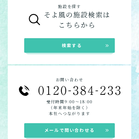
ご利用の流れは
こちら
からご覧ください。
客様から「おいしい」と評価をいただきまし
施設を探す
サービス付き高齢者向け住宅
た。
そよ風の施設検索は
グループホーム
お客様に選ばれるできたてのお食事を詳しく
自宅に来てもらう
こちらから
見る
在宅系サービス
：自宅から通いたい、自宅に
訪問介護
来てもらいたい方向けのサービスは以下で
自宅に来てもらって介護し
★この介護施設について…相談したい・見学
検索する
てもらう
す。
したい・利用したい★
デイサービス
電話：048-564-3701
ショートステイ
定期巡回・随時対応型訪
お問い合わせフォームはこちら
訪問介護
問介護看護
お問い合わせ
必要な時自宅に来てもらっ
定期巡回
て介護してもらう
居宅介護支援
:
:
受付時間9
00〜18
00
（年末年始を除く）
組み合わせて利用する
本社へつながります
小規模多機能型居宅介護
メールで問い合わせる
「通い」「訪問」「宿泊」