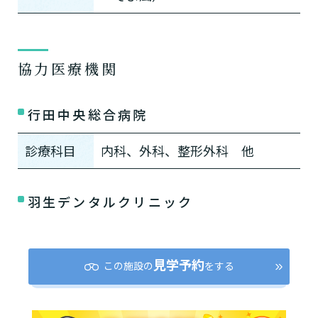
協力医療機関
介護スタッフにご自宅に来てもらい
日帰りで使いたいですか？
ご自宅で生活しながら介護サービス
要介護認定を受け、要支援１～２、
要支援１～２・要介護１～２です
たいですか？
認知症の診断を受けていますか？
一時的に宿泊したいですか？
行田中央総合病院
を使いたいですか？
要介護１～５、
いずれかの判定を受
あなたに適しているのは?
現在、日常生活を送るうえで誰かの
か？
介護施設へ通いたいですか？
または物忘れなど認知症の疑いはあ
老人ホームなどの施設に移り住みた
けていますか？
介護などサポートが必要ですか？
要介護３～５ですか？
りますか？
診療科目
内科、外科、整形外科 他
いですか？
介護保険サービスは20種類以上あり、それぞれ
用途やご利用目的が違います。
羽生デンタルクリニック
「どのサービスを使ったらいいのかわからな
い!」という方は、
まずはどんなサービスがあ
なたに適しているのか簡単にチェックしてみま
はい
必要
要支援１～２
しょう!
最大4つの質問に答えていただくだけ
はい
見学予約
自宅で生活しながら
この施設の
をする
要介護１～２
で、おすすめの介護保険サービスを紹介しま
日帰りで使いたい
使いたい
通いたい
す。
いいえ or
必要ない
いいえ
非該当(自立)
要介護３～５