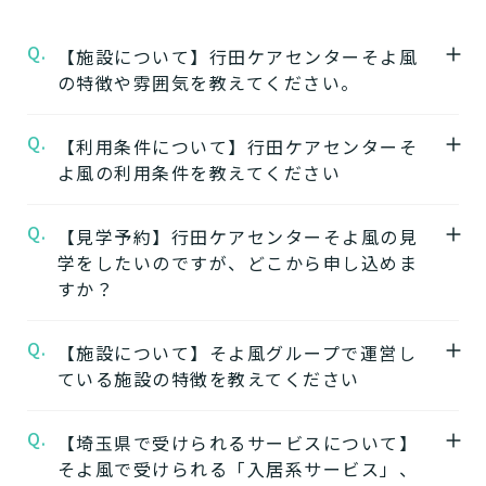
Q.
【施設について】行田ケアセンターそよ風
の特徴や雰囲気を教えてください。
Q.
A.
【利用条件について】行田ケアセンターそ
★施設の特徴★
よ風の利用条件を教えてください
行田ケアセンターそよ風
の公式ページでは施
設の特徴やおすすめポイントをご紹介してい
Q.
A.
【見学予約】行田ケアセンターそよ風の見
要介護度：要支援2、要介護1、要介護2、要
ます。
学をしたいのですが、どこから申し込めま
介護3、要介護4、要介護5
すか？
※施設ごとに年齢などの入居条件がございま
★施設の雰囲気★
す。
行田ケアセンターそよ風
の公式ページでは施
Q.
A.
【施設について】そよ風グループで運営し
行田ケアセンターそよ風の見学はこちらより
※認定のご状況によって受けられるサービス
設の写真から雰囲気をご確認いただけます。
ている施設の特徴を教えてください
お申込みいただけます。
が変わります。
行田ケアセンターそよ風の見学を申し込む
※詳細については各施設にお問い合わせくだ
Q.
A.
【埼玉県で受けられるサービスについて】
そよ風では下記のタイプの入居系施設をご用
さい。
そよ風で受けられる「入居系サービス」、
意しています。それぞれの施設の特徴、ご利
★そのほかこの介護施設について…相談した