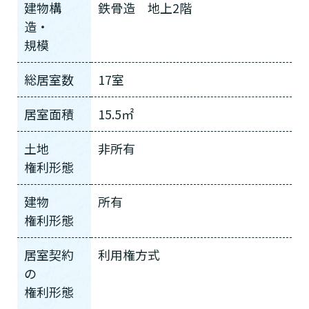
建物構
鉄骨造 地上2階
造・
規模
総居室数
17室
居室面積
15.5㎡
土地
非所有
権利形態
建物
所有
権利形態
居室契約
利用権方式
の
権利形態