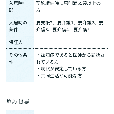
入居時年
契約締結時に原則満65歳以上の
齢
方
入居時の
要支援2、要介護1、要介護2、要
条件
介護3、要介護4、要介護5
保証人
ー
その他条
・認知症であると医師から診断さ
件
れている方
・病状が安定している方
・共同生活が可能な方
施設概要