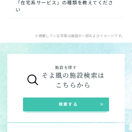
「在宅系サービス」の種類を教えてくださ
用者様の目的、要介護度に合わせてご利用い
い・資料請求したい・利用したい方はこちら
い
ただけます。
★
介護付きホームの特徴
電話：048-564-3701
A.
そよ風で受けられるサービスは以下です
住宅型有料老人ホームの特徴
お問い合わせフォームはこちら
入居系サービス
：ホームに入居したい方向け
※掲載している写真は施設の一部およびイメージです。
健康型有料老人ホーム
※2024年6月現在、
の施設一覧は以下です。
健康型有料老人ホームは交欒 湘南佐島のみと
介護付きホーム
なります
住宅型有料老人ホーム
サービス付き高齢者向け住宅の特徴
施設を探す
サービス付き高齢者向け住宅
グループホームの特徴
そよ風の施設検索は
グループホーム
シニア向けマンションの特徴
こちらから
在宅系サービス
：自宅から通いたい、自宅に
来てもらいたい方向けの施設一覧は以下で
検索する
す。
デイサービス
ショートステイ