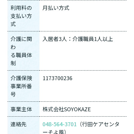
利用料の
月払い方式
支払い方
式
介護に関
入居者3人：介護職員1人以上
わ
る職員体
制
介護保険
1173700236
事業所番
号
事業主体
株式会社SOYOKAZE
連絡先
048-564-3701
（行田ケアセンタ
ーそよ風）