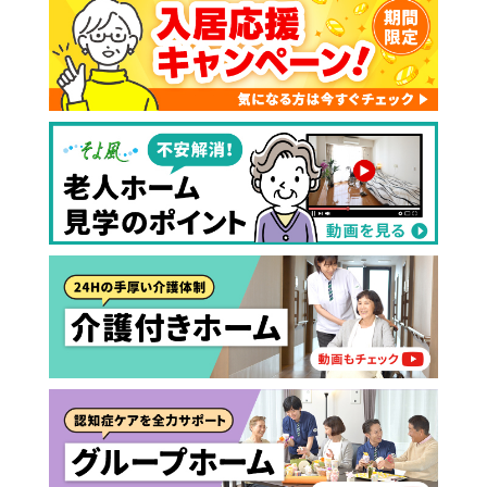
施設へ移り住みたい
一時的に宿泊したい
と判定された
診断スタート
来てもらいたい