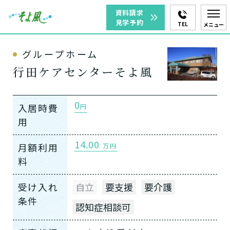
資料請求
見学予約
TEL
メニュー
グループホーム
行田ケアセンターそよ風
0
入居時費
円
用
14.00
月額利用
万円
料
受け入れ
自立
要支援
要介護
条件
認知症相談可