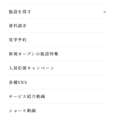
できるを増やす介護サービス
ホームに入居する
施設を探す
お客様に選ばれるできたてのお食事
自宅から通う
地図から探す
資料請求
自宅に来てもらう
ホームに入居
見学予約
自宅から通う/来てもらう
新規オープンの施設特集
入居応援キャンペーン
各種SNS
サービス紹介動画
1つ前に戻る
1つ前に戻る
1つ前に戻る
1つ前に戻る
1つ前に戻る
1つ前に戻る
1つ前に戻る
閉じる
介護診断を終了
介護診断を終了
介護診断を終了
介護診断を終了
介護診断を終了
介護診断を終了
介護診断を終了
ショート動画