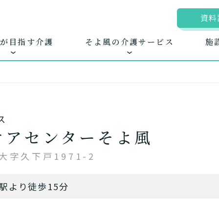
資料
が目指す介護
そよ風の介護サービス
施
ス
ムに入居する
きるを増やす
地図から探す
お客様に選ばれる
自宅から通う
新卒採
ホ
ケアセンターそよ風
護サービス
できたてのお食事
字久下戸1971-2
駅より徒歩15分