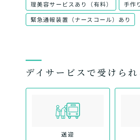
理美容サービスあり（有料）
手作
緊急通報装置（ナースコール）あり
デイサービスで受けられ
介護スタ
要介護認
要
ご自宅で生
現在、日常生活
い
老人ホ
または
介護保険
送迎