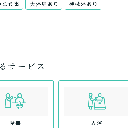
りの食事
大浴場あり
機械浴あり
るサービス
あなたに適しているのは?
ッフにご自宅に来てもらいた
日帰りで使いたいですか？
定を受け、要支援１～２、要介
支援１～２・要介護１～２です
活しながら介護サービスを使い
認知症の診断を受けていますか
を送るうえで誰かの介護などサ
介護施設へ通いたいですか？
一時的に宿泊したいですか？
ずれかの判定を受けています
要介護３～５ですか？
ームなどの施設に移り住みたい
物忘れなど認知症の疑いはあり
か？
サービスは20種類以上あり、それぞれ用途やご利用目的が
食事
入浴