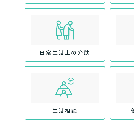
まずはど
最大4つの
要
自宅で生
要
日帰
日常生活上の介助
生活相談