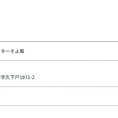
ンターそよ風
久下戸1971-2