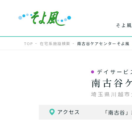
そよ風
TOP
在宅系施設検索
南古谷ケアセンターそよ風
デイサービ
ワンストップ
ホー
で
南古谷
サービス
介
埼玉県川越市大
アクセス
「南古谷」