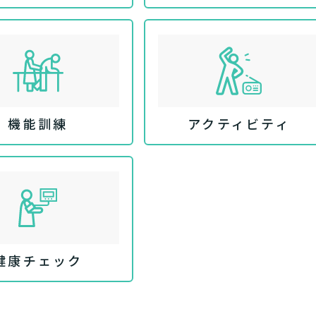
「どのサービスを使ったらいいのかわからない!」という方は
んなサービスがあなたに適しているのか簡単にチェックして
質問に答えていただくだけで、おすすめの介護保険サービス
必要
必要な
支援１～２
いいえ o
活しながら
はい
はい
使いたい
施設へ移り住
要介護３
いいえ
介護１～２
非該当(自立)
と判
りで使いたい
一時的に宿泊
診断スタート
通いたい
来てもらい
機能訓練
アクティビティ
健康チェック