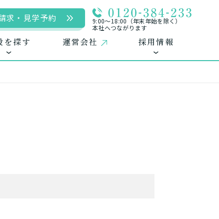
請求・見学予約
9:00〜18:00（年末年始を除く）
本社へつながります
設を探す
運営会社
採用情報
用
ームに入居
自宅に来てもらう
自宅から通う/来てもらう
中途採用（パート含む）