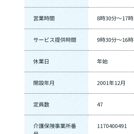
営業時間
8時30分〜17時
サービス提供時間
9時30分〜16時
休業日
年始
開設年月
2001年12月
定員数
47
介護保険事業所番
1170400491
号