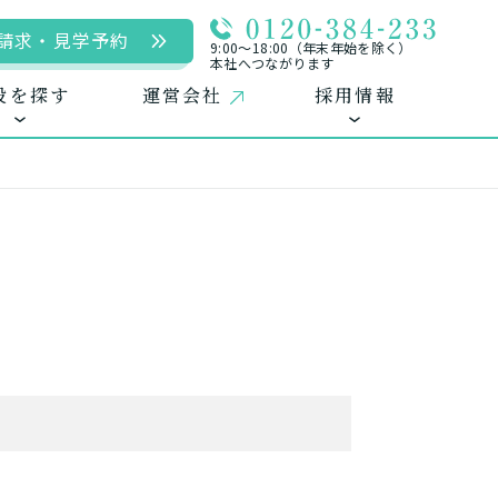
請求・見学予約
9:00〜18:00（年末年始を除く）
本社へつながります
設を探す
運営会社
採用情報
用
ームに入居
自宅に来てもらう
自宅から通う/来てもらう
中途採用（パート含む）