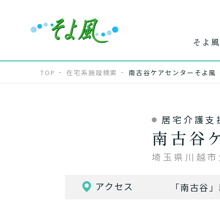
そよ風
TOP
在宅系施設検索
南古谷ケアセンターそよ風
居宅介護支
ワンストップ
ホー
で
南古谷
サービス
介
埼玉県川越市大
アクセス
「南古谷」