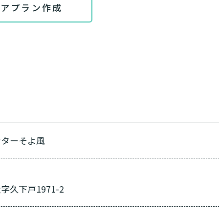
ケアプラン作成
ンターそよ風
久下戸1971-2