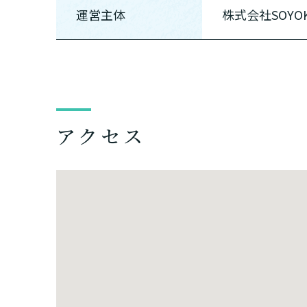
運営主体
株式会社SOYOK
まずはど
最大4つの
要
自宅で生
要
日帰
アクセス