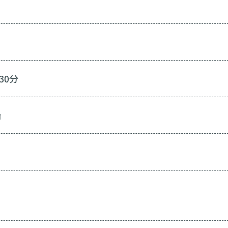
30分
始
あなたに適しているのは?
ッフにご自宅に来てもらいた
日帰りで使いたいですか？
定を受け、要支援１～２、要介
支援１～２・要介護１～２です
活しながら介護サービスを使い
認知症の診断を受けていますか
を送るうえで誰かの介護などサ
介護施設へ通いたいですか？
一時的に宿泊したいですか？
ずれかの判定を受けています
要介護３～５ですか？
ームなどの施設に移り住みたい
物忘れなど認知症の疑いはあり
か？
サービスは20種類以上あり、それぞれ用途やご利用目的が