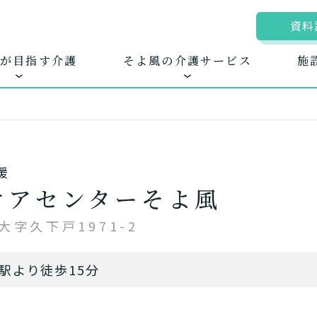
資料
が目指す介護
そよ風の介護サービス
施
援
ムに入居する
きるを増やす
地図から探す
お客様に選ばれる
自宅から通う
新卒採
ホ
ケアセンターそよ風
護サービス
できたてのお食事
字久下戸1971-2
駅より徒歩15分