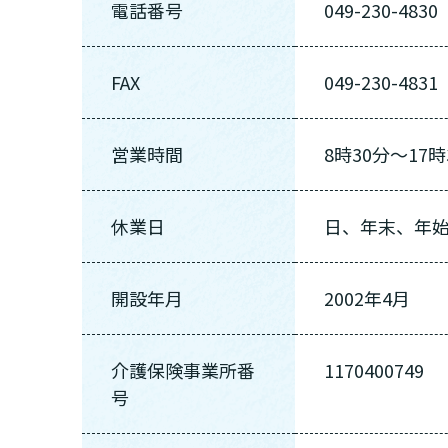
電話番号
049-230-4830
FAX
049-230-4831
営業時間
8時30分〜17時
休業日
日、年末、年
開設年月
介護スタ
2002年4月
要介護認
要
ご自宅で生
現在、日常生活
介護保険事業所番
1170400749
い
老人ホ
または
号
介護保険