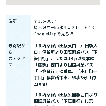
住所
〒335-0027
埼玉県戸田市氷川町2丁目16-23
GoogleMapで見る
最寄駅か
ＪＲ埼京線戸田駅東口「戸田駅入
ら
口」停留所より国際興業バス「下
の
アクセ
笹目行」、またはJR京浜東北線
ス
「蕨駅」西口より国際興業バス
「下笹目行」に乗車、「氷川町一
丁目」停留所下車、徒歩3分（約
210m）
ＪＲ埼京線戸田駅公園駅西口より
国際興業バス「下笹目行」に乗