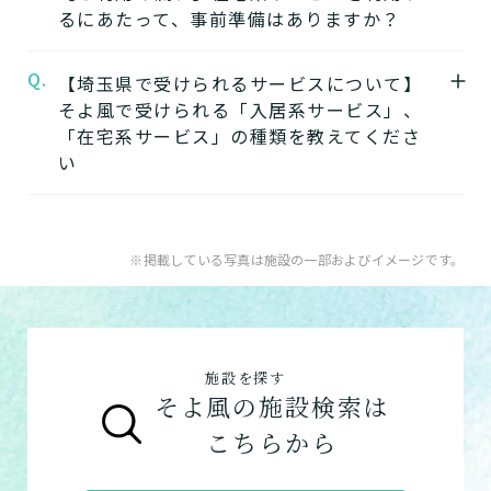
るにあたって、事前準備はありますか？
【2】できるを増やす介護サービス
デイサービス
「そよ風」では、元気だった頃のように「再
日中だけ施設に通って介護
Q.
A.
【埼玉県で受けられるサービスについて】
在宅系サービスの利用には「要介護認定」と
びできるようにする」ために支援したいと考
してもらう
そよ風で受けられる「入居系サービス」、
ケアマネジャーによる「ケアプラン」の作成
えています。お客様が自分らしく生活できる
「在宅系サービス」の種類を教えてくださ
が必要です。
ように、ご自身でできることと支援が必要な
い
特化型デイサービス
「要介護認定」を受けていない方
：お住まい
ことを見極め自立を支援します。
目的・コンセプト特化のデ
の市町村窓口に行って申請を行いましょう。
できるを増やす介護サービスを詳しく見る
イサービス
A.
そよ風で受けられるサービスは以下です。
ケアマネジャーによる申請代行も可能です。
入居系サービス
：ホームに入居したい方向け
※掲載している写真は施設の一部およびイメージです。
「ケアマネジャー」が決まっていない方
：地
【3】お客様に選ばれるできたてのお食事
のサービスは以下です。
ショートステイ
域包括支援センターまたは居宅介護支援事務
そよ風は施設内に厨房を構え、手作りのお食
介護付きホーム
数日だけ施設に泊まって介
所へ相談しましょう。
事をできたてで提供しています。約8割のお
護してもらう
住宅型有料老人ホーム
ご利用の流れは
こちら
からご覧ください。
客様から「おいしい」と評価をいただきまし
施設を探す
サービス付き高齢者向け住宅
た。
そよ風の施設検索は
グループホーム
お客様に選ばれるできたてのお食事を詳しく
自宅に来てもらう
こちらから
見る
在宅系サービス
：自宅から通いたい、自宅に
訪問介護