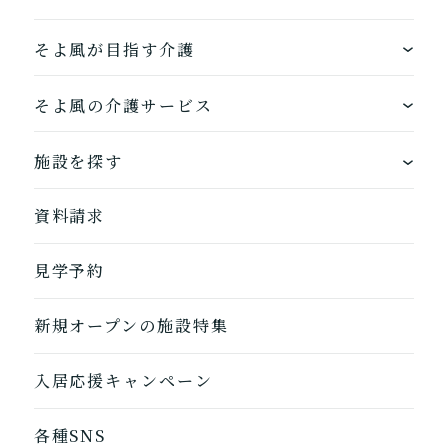
居宅介護支援
介護をはじめるための手続
き・ご準備の代行
そよ風が目指す介護
ワンストップサービス
そよ風の介護サービス
そよ風の介護サービス一覧へ
できるを増やす介護サービス
ホームに入居する
施設を探す
お客様に選ばれるできたてのお食事
自宅から通う
地図から探す
資料請求
自宅に来てもらう
ホームに入居
見学予約
自宅から通う/来てもらう
新規オープンの施設特集
入居応援キャンペーン
各種SNS