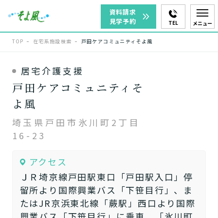
資料請求
見学予約
TEL
メニュー
TOP
在宅系施設検索
戸田ケアコミュニティそよ風
居宅介護支援
戸田ケアコミュニティそ
よ風
埼玉県戸田市氷川町2丁目
16-23
アクセス
ＪＲ埼京線戸田駅東口「戸田駅入口」停
留所より国際興業バス「下笹目行」、ま
たはJR京浜東北線「蕨駅」西口より国際
興業バス「下笹目行」に乗車、「氷川町