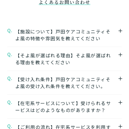
よくあるお問い合わせ
Q.
【施設について】戸田ケアコミュニティそ
よ風の特徴や雰囲気を教えてください
Q.
A.
【そよ風が選ばれる理由】そよ風が選ばれ
★施設の特徴★
る理由を教えてください
戸田ケアコミュニティそよ風
の公式ページで
は施設の特徴やおすすめポイントをご紹介し
Q.
A.
【受け入れ条件】戸田ケアコミュニティそ
【1】ワンストップサービス
ています。
よ風の受け入れ条件を教えてください。
「そよ風」は、同じ建物の中で複数の介護サ
ービスを提供する複合型の施設が多く、同じ
★施設の雰囲気★
Q.
A.
【在宅系サービスについて】受けられるサ
施設の中で別のサービスに移行することがで
戸田ケアコミュニティそよ風
自立
要支援
要介護
認知症相談可
の公式ページで
ービスはどのようなものがありますか？
きます。
は施設の写真から雰囲気をご確認いただけま
ワンストップサービスを詳しく見る
す。
Q.
A.
自宅から通う
【ご利用の流れ】在宅系サービスを利用す