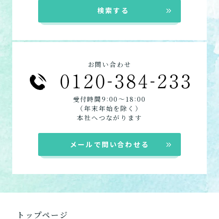
来てもらいたい方向けのサービスは以下で
自宅に来てもらって介護し
★この介護施設について…相談したい・見学
検索する
てもらう
す。
したい・利用したい★
デイサービス
電話：048-447-9530
ショートステイ
定期巡回・随時対応型訪
お問い合わせフォームはこちら
訪問介護
問介護看護
お問い合わせ
必要な時自宅に来てもらっ
定期巡回
て介護してもらう
居宅介護支援
:
:
受付時間9
00〜18
00
（年末年始を除く）
組み合わせて利用する
本社へつながります
小規模多機能型居宅介護
メールで問い合わせる
「通い」「訪問」「宿泊」
の組み合わせ
介護について相談する
トップページ