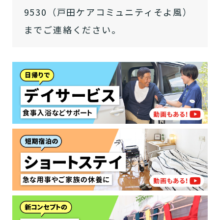
9530（戸田ケアコミュニティそよ風）
までご連絡ください。
介護スタッフにご自宅に来てもらい
日帰りで使いたいですか？
ご自宅で生活しながら介護サービス
要介護認定を受け、要支援１～２、
要支援１～２・要介護１～２です
たいですか？
認知症の診断を受けていますか？
一時的に宿泊したいですか？
を使いたいですか？
要介護１～５、
いずれかの判定を受
あなたに適しているのは?
現在、日常生活を送るうえで誰かの
か？
介護施設へ通いたいですか？
または物忘れなど認知症の疑いはあ
老人ホームなどの施設に移り住みた
けていますか？
介護などサポートが必要ですか？
要介護３～５ですか？
りますか？
いですか？
介護保険サービスは20種類以上あり、それぞれ
用途やご利用目的が違います。
「どのサービスを使ったらいいのかわからな
い!」という方は、
まずはどんなサービスがあ
なたに適しているのか簡単にチェックしてみま
はい
必要
要支援１～２
しょう!
最大4つの質問に答えていただくだけ
はい
自宅で生活しながら
要介護１～２
で、おすすめの介護保険サービスを紹介しま