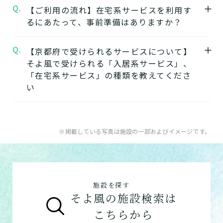
Q.
A.
自宅から通う
【ご利用の流れ】在宅系サービスを利用す
るにあたって、事前準備はありますか？
【2】できるを増やす介護サービス
デイサービス
「そよ風」では、元気だった頃のように「再
日中だけ施設に通って介護
Q.
A.
【京都府で受けられるサービスについて】
在宅系サービスの利用には「要介護認定」と
びできるようにする」ために支援したいと考
してもらう
そよ風で受けられる「入居系サービス」、
ケアマネジャーによる「ケアプラン」の作成
えています。お客様が自分らしく生活できる
「在宅系サービス」の種類を教えてくださ
が必要です。
ように、ご自身でできることと支援が必要な
い
特化型デイサービス
「要介護認定」を受けていない方
：お住まい
ことを見極め自立を支援します。
目的・コンセプト特化のデ
の市町村窓口に行って申請を行いましょう。
できるを増やす介護サービスを詳しく見る
イサービス
A.
そよ風で受けられるサービスは以下です。
ケアマネジャーによる申請代行も可能です。
入居系サービス
：ホームに入居したい方向け
※掲載している写真は施設の一部およびイメージです。
「ケアマネジャー」が決まっていない方
：地
【3】お客様に選ばれるできたてのお食事
のサービスは以下です。
ショートステイ
域包括支援センターまたは居宅介護支援事務
そよ風は施設内に厨房を構え、手作りのお食
グループホーム
数日だけ施設に泊まって介
所へ相談しましょう。
事をできたてで提供しています。約8割のお
護してもらう
ご利用の流れは
こちら
からご覧ください。
客様から「おいしい」と評価をいただきまし
施設を探す
在宅系サービス
：自宅から通いたい、自宅に
た。
そよ風の施設検索は
来てもらいたい方向けのサービスは以下で
お客様に選ばれるできたてのお食事を詳しく
自宅に来てもらう
こちらから
す。
見る