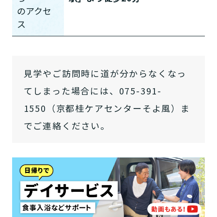
の
アクセ
ス
見学やご訪問時に道が分からなくなっ
てしまった場合には、075-391-
介護スタッフにご自宅に来てもらい
日帰りで使いたいですか？
ご自宅で生活しながら介護サービス
要介護認定を受け、要支援１～２、
要支援１～２・要介護１～２です
たいですか？
1550（京都桂ケアセンターそよ風）ま
認知症の診断を受けていますか？
一時的に宿泊したいですか？
を使いたいですか？
要介護１～５、
いずれかの判定を受
あなたに適しているのは?
現在、日常生活を送るうえで誰かの
か？
介護施設へ通いたいですか？
または物忘れなど認知症の疑いはあ
でご連絡ください。
老人ホームなどの施設に移り住みた
けていますか？
介護などサポートが必要ですか？
要介護３～５ですか？
りますか？
いですか？
介護保険サービスは20種類以上あり、それぞれ
用途やご利用目的が違います。
「どのサービスを使ったらいいのかわからな
い!」という方は、
まずはどんなサービスがあ
なたに適しているのか簡単にチェックしてみま
はい
必要
要支援１～２
しょう!
最大4つの質問に答えていただくだけ
はい
自宅で生活しながら