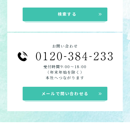
デイサービス
訪問介護
ショートステイ
自宅に来てもらって介護し
★この介護施設について…相談したい・見学
検索する
てもらう
定期巡回
したい・利用したい★
居宅介護支援
電話：075-391-1550
定期巡回・随時対応型訪
お問い合わせフォームはこちら
問介護看護
お問い合わせ
必要な時自宅に来てもらっ
て介護してもらう
:
:
受付時間9
00〜18
00
（年末年始を除く）
組み合わせて利用する
本社へつながります
小規模多機能型居宅介護
メールで問い合わせる
「通い」「訪問」「宿泊」
の組み合わせ
介護について相談する