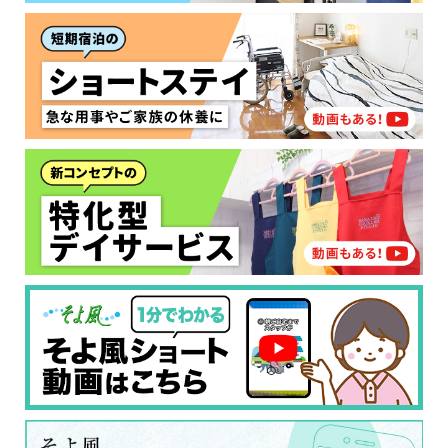
要介護１～２
で、おすすめの介護保険サービスを紹介しま
日帰りで使いたい
使いたい
通いたい
す。
いいえ or
必要ない
いいえ
非該当(自立)
要介護３～５
施設へ移り住みたい
一時的に宿泊したい
と判定された
診断スタート
来てもらいたい