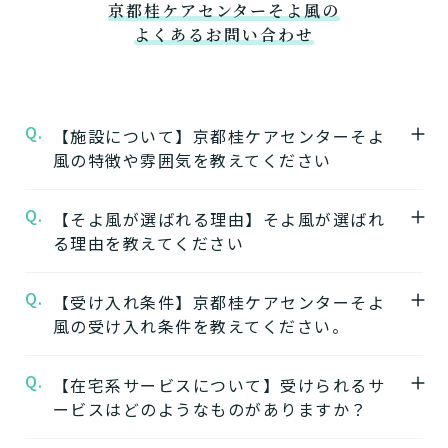
京都桂ケアセンターそよ風の
よくあるお問い合わせ
Q.
【施設について】京都桂ケアセンターそよ
風の特徴や雰囲気を教えてください
Q.
A.
【そよ風が選ばれる理由】そよ風が選ばれ
★施設の特徴★
る理由を教えてください
京都桂ケアセンターそよ風
の公式ページでは
施設の特徴やおすすめポイントをご紹介して
Q.
A.
【受け入れ条件】京都桂ケアセンターそよ
【1】ワンストップサービス
います。
風の受け入れ条件を教えてください。
「そよ風」は、同じ建物の中で複数の介護サ
ービスを提供する複合型の施設が多く、同じ
★施設の雰囲気★
Q.
A.
【在宅系サービスについて】受けられるサ
施設の中で別のサービスに移行することがで
京都桂ケアセンターそよ風
自立
要支援
要介護
認知症相談可
の公式ページでは
ービスはどのようなものがありますか？
きます。
施設の写真から雰囲気をご確認いただけま
ワンストップサービスを詳しく見る
す。