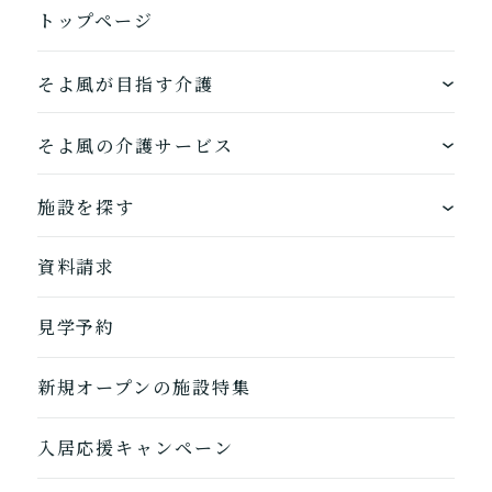
トップページ
居宅介護支援
介護をはじめるための手続
き・ご準備の代行
そよ風が目指す介護
ワンストップサービス
そよ風の介護サービス
そよ風の介護サービス一覧へ
できるを増やす介護サービス
ホームに入居する
施設を探す
お客様に選ばれるできたてのお食事
自宅から通う
地図から探す
資料請求
自宅に来てもらう
ホームに入居
見学予約
自宅から通う/来てもらう
新規オープンの施設特集
入居応援キャンペーン