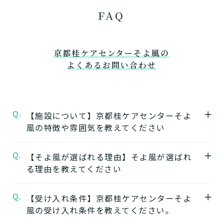
FAQ
京都桂ケアセンターそよ風の
よくあるお問い合わせ
Q.
【施設について】京都桂ケアセンターそよ
風の特徴や雰囲気を教えてください
Q.
A.
【そよ風が選ばれる理由】そよ風が選ばれ
★施設の特徴★
る理由を教えてください
京都桂ケアセンターそよ風
の公式ページでは
施設の特徴やおすすめポイントをご紹介して
Q.
A.
【受け入れ条件】京都桂ケアセンターそよ
【1】ワンストップサービス
います。
風の受け入れ条件を教えてください。
「そよ風」は、同じ建物の中で複数の介護サ