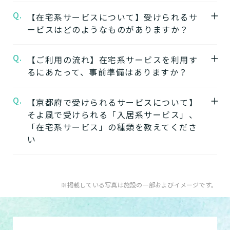
ービスを提供する複合型の施設が多く、同じ
★施設の雰囲気★
Q.
A.
【在宅系サービスについて】受けられるサ
施設の中で別のサービスに移行することがで
京都桂ケアセンターそよ風
自立
要支援
要介護
認知症相談可
の公式ページでは
ービスはどのようなものがありますか？
きます。
施設の写真から雰囲気をご確認いただけま
ワンストップサービスを詳しく見る
す。
Q.
A.
自宅から通う
【ご利用の流れ】在宅系サービスを利用す
るにあたって、事前準備はありますか？
【2】できるを増やす介護サービス
デイサービス
「そよ風」では、元気だった頃のように「再
日中だけ施設に通って介護
Q.
A.
【京都府で受けられるサービスについて】
在宅系サービスの利用には「要介護認定」と
びできるようにする」ために支援したいと考
してもらう
そよ風で受けられる「入居系サービス」、
ケアマネジャーによる「ケアプラン」の作成
えています。お客様が自分らしく生活できる
「在宅系サービス」の種類を教えてくださ
が必要です。
ように、ご自身でできることと支援が必要な
い
特化型デイサービス
「要介護認定」を受けていない方
：お住まい
ことを見極め自立を支援します。
目的・コンセプト特化のデ
の市町村窓口に行って申請を行いましょう。
できるを増やす介護サービスを詳しく見る
イサービス
A.
そよ風で受けられるサービスは以下です。
ケアマネジャーによる申請代行も可能です。
入居系サービス
：ホームに入居したい方向け
※掲載している写真は施設の一部およびイメージです。
「ケアマネジャー」が決まっていない方
：地
【3】お客様に選ばれるできたてのお食事
のサービスは以下です。
ショートステイ
域包括支援センターまたは居宅介護支援事務
そよ風は施設内に厨房を構え、手作りのお食
グループホーム
数日だけ施設に泊まって介
所へ相談しましょう。
事をできたてで提供しています。約8割のお
護してもらう