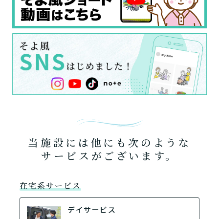
介護スタッフにご自宅に来てもらい
日帰りで使いたいですか？
ご自宅で生活しながら介護サービス
要介護認定を受け、要支援１～２、
要支援１～２・要介護１～２です
たいですか？
認知症の診断を受けていますか？
一時的に宿泊したいですか？
を使いたいですか？
要介護１～５、
いずれかの判定を受
あなたに適しているのは?
現在、日常生活を送るうえで誰かの
か？
介護施設へ通いたいですか？
または物忘れなど認知症の疑いはあ
老人ホームなどの施設に移り住みた
けていますか？
介護などサポートが必要ですか？
要介護３～５ですか？
りますか？
いですか？
介護保険サービスは20種類以上あり、それぞれ
用途やご利用目的が違います。
「どのサービスを使ったらいいのかわからな
い!」という方は、
まずはどんなサービスがあ
なたに適しているのか簡単にチェックしてみま
はい
必要
要支援１～２
しょう!
最大4つの質問に答えていただくだけ
はい
自宅で生活しながら
要介護１～２
で、おすすめの介護保険サービスを紹介しま
日帰りで使いたい
当施設には他にも次のような
使いたい
通いたい
す。
いいえ or
サービスがございます。
必要ない
いいえ
非該当(自立)
要介護３～５
施設へ移り住みたい
一時的に宿泊したい
と判定された
診断スタート
来てもらいたい
在宅系サービス
デイサービス