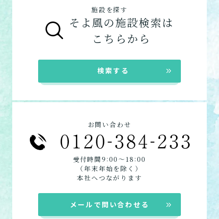
ご利用の流れは
こちら
からご覧ください。
客様から「おいしい」と評価をいただきまし
施設を探す
在宅系サービス
：自宅から通いたい、自宅に
た。
そよ風の施設検索は
来てもらいたい方向けのサービスは以下で
お客様に選ばれるできたてのお食事を詳しく
自宅に来てもらう
こちらから
す。
見る
デイサービス
訪問介護
ショートステイ
自宅に来てもらって介護し
★この介護施設について…相談したい・見学
検索する
てもらう
定期巡回
したい・利用したい★
居宅介護支援
電話：075-391-1550
定期巡回・随時対応型訪
お問い合わせフォームはこちら
問介護看護
お問い合わせ
必要な時自宅に来てもらっ
て介護してもらう
:
:
受付時間9
00〜18
00
（年末年始を除く）
組み合わせて利用する
本社へつながります
小規模多機能型居宅介護
メールで問い合わせる
「通い」「訪問」「宿泊」
の組み合わせ