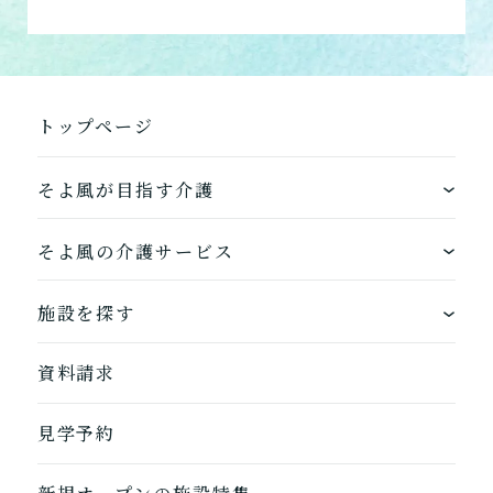
介護について相談する
トップページ
居宅介護支援
介護をはじめるための手続
き・ご準備の代行
そよ風が目指す介護
ワンストップサービス
そよ風の介護サービス
そよ風の介護サービス一覧へ
できるを増やす介護サービス
ホームに入居する
施設を探す
お客様に選ばれるできたてのお食事
自宅から通う
地図から探す
資料請求
自宅に来てもらう
ホームに入居
見学予約
自宅から通う/来てもらう