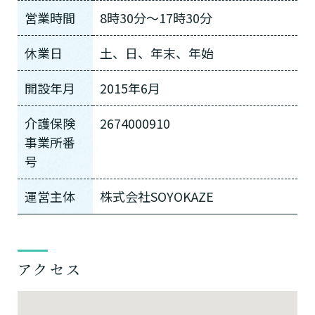
営業時間
8時30分〜17時30分
休業日
土、日、年末、年始
開設年月
2015年6月
介護保険
2674000910
事業所番
号
運営主体
株式会社SOYOKAZE
アクセス