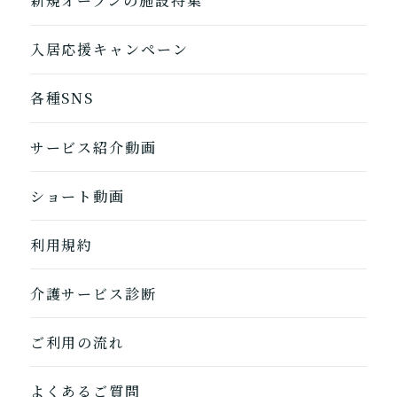
新規オープンの施設特集
入居応援キャンペーン
各種SNS
サービス紹介動画
ショート動画
利用規約
介護サービス診断
1つ前に戻る
1つ前に戻る
1つ前に戻る
1つ前に戻る
1つ前に戻る
1つ前に戻る
1つ前に戻る
閉じる
介護診断を終了
介護診断を終了
介護診断を終了
介護診断を終了
介護診断を終了
介護診断を終了
介護診断を終了
ご利用の流れ
よくあるご質問