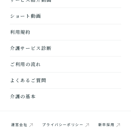
ショート動画
利用規約
介護サービス診断
1つ前に戻る
1つ前に戻る
1つ前に戻る
1つ前に戻る
1つ前に戻る
1つ前に戻る
1つ前に戻る
閉じる
介護診断を終了
介護診断を終了
介護診断を終了
介護診断を終了
介護診断を終了
介護診断を終了
介護診断を終了
ご利用の流れ
よくあるご質問
介護の基本
運営会社
プライバシーポリシー
新卒採用