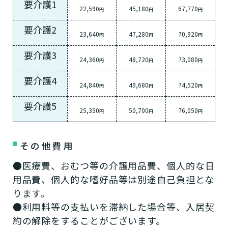
要介護1
0円
22,590
45,180
67,770
円
円
円
（非課税）
要介護2
23,640
47,280
70,920
円
円
円
ー
要介護3
24,360
48,720
73,080
円
円
円
月額利用料 112,000円
要介護4
24,840
49,680
74,520
円
円
円
家賃
要介護5
25,350
50,700
76,050
円
円
円
55,000円
（非課税）
その他費用
ー
●医療費、おむつ等の介護用品費、個人的な日
用品費、個人的な嗜好品等は別途自己負担とな
管理費
ります。
15,000円
●利用料等の支払いを滞納した場合等、入居契
（税込）
約の解除をすることがございます。