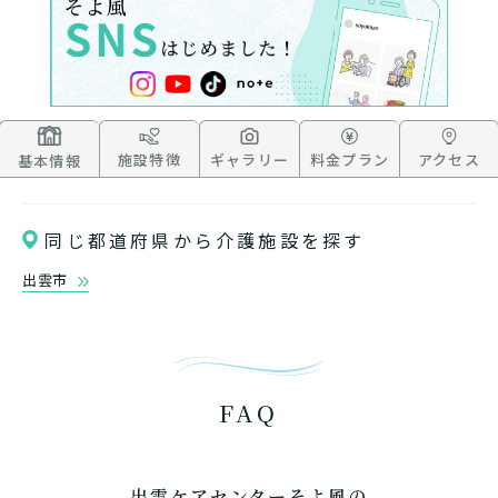
いいえ or
必要ない
いいえ
非該当(自立)
要介護３～５
施設へ移り住みたい
一時的に宿泊したい
と判定された
診断スタート
来てもらいたい
施設特徴
ギャラリー
料金プラン
アクセス
基本情報
同じ都道府県から介護施設を探す
出雲市
FAQ
出雲ケアセンターそよ風の