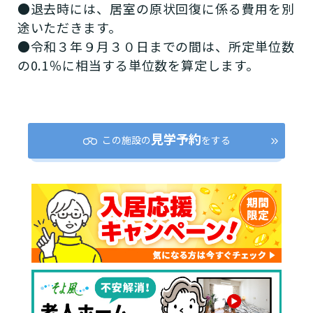
●退去時には、居室の原状回復に係る費用を別
ー
途いただきます。
●令和３年９月３０日までの間は、所定単位数
食費
の0.1％に相当する単位数を算定します。
42,000円
（非課税）
3食（おやつを含む）×30日の場合。
見学予約
この施設の
をする
上乗せ介護費
0円
（非課税）
ー
その他