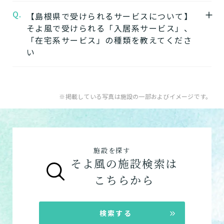
出雲ケアセンターそよ風の見学を申し込む
※詳細については各施設にお問い合わせくだ
Q.
A.
【島根県で受けられるサービスについて】
そよ風では下記のタイプの入居系施設をご用
さい。
そよ風で受けられる「入居系サービス」、
意しています。それぞれの施設の特徴、ご利
★そのほかこの介護施設について…相談した
「在宅系サービス」の種類を教えてくださ
用者様の目的、要介護度に合わせてご利用い
い・資料請求したい・利用したい方はこちら
い
ただけます。
★
介護付きホームの特徴
電話：0853-20-0950
A.
そよ風で受けられるサービスは以下です
住宅型有料老人ホームの特徴
お問い合わせフォームはこちら
入居系サービス
：ホームに入居したい方向け
※掲載している写真は施設の一部およびイメージです。
健康型有料老人ホーム
※2024年6月現在、
の施設一覧は以下です。
健康型有料老人ホームは交欒 湘南佐島のみと
グループホーム
なります
サービス付き高齢者向け住宅の特徴
施設を探す
在宅系サービス
：自宅から通いたい、自宅に
グループホームの特徴
そよ風の施設検索は
来てもらいたい方向けの施設一覧は以下で
シニア向けマンションの特徴
こちらから
す。
デイサービス
ショートステイ
検索する