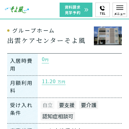
資料請求
見学予約
TEL
メニュー
グループホーム
出雲ケアセンターそよ風
0
入居時費
円
用
11.20
月額利用
万円
料
受け入れ
自立
要支援
要介護
条件
認知症相談可