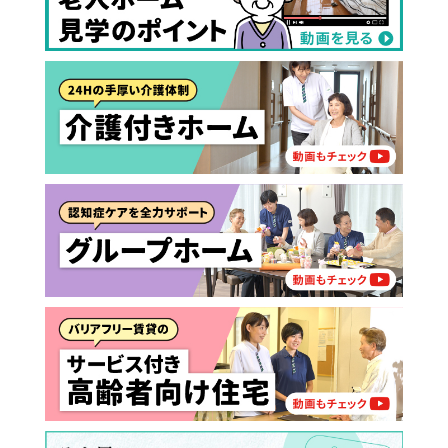
0円
（非課税）
ー
介護スタッフにご自宅に来てもらい
日帰りで使いたいですか？
ご自宅で生活しながら介護サービス
要介護認定を受け、要支援１～２、
要支援１～２・要介護１～２です
たいですか？
認知症の診断を受けていますか？
一時的に宿泊したいですか？
を使いたいですか？
要介護１～５、
いずれかの判定を受
あなたに適しているのは?
現在、日常生活を送るうえで誰かの
か？
介護施設へ通いたいですか？
または物忘れなど認知症の疑いはあ
老人ホームなどの施設に移り住みた
けていますか？
介護などサポートが必要ですか？
要介護３～５ですか？
りますか？
いですか？
介護保険サービスは20種類以上あり、それぞれ
用途やご利用目的が違います。
「どのサービスを使ったらいいのかわからな
い!」という方は、
まずはどんなサービスがあ
なたに適しているのか簡単にチェックしてみま
はい
必要
要支援１～２
しょう!
最大4つの質問に答えていただくだけ
はい
自宅で生活しながら
要介護１～２
で、おすすめの介護保険サービスを紹介しま
日帰りで使いたい
使いたい
通いたい
す。