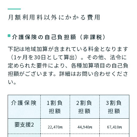
円
112,000
月額利用料合計
円
月額利用料以外にかかる費用
入居時費用 0円
介護保険の自己負担額（非課税）
入居金
下記は地域加算が含まれている料金となります
0円
（非課税）
（1ヶ月を30日として算出）。その他、法令に
定められた要件により、各種加算項目の自己負
ー
担額がございます。詳細はお問い合わせくださ
い。
上乗せ介護費
0円
（非課税）
介護保険
1割負
2割負
3割負
ー
担額
担額
担額
要支援2
22,470
44,940
67,410
その他
円
円
円