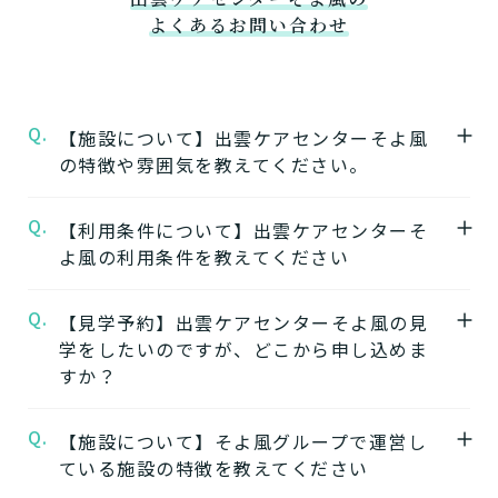
よくあるお問い合わせ
Q.
【施設について】出雲ケアセンターそよ風
の特徴や雰囲気を教えてください。
Q.
A.
【利用条件について】出雲ケアセンターそ
★施設の特徴★
よ風の利用条件を教えてください
出雲ケアセンターそよ風
の公式ページでは施
設の特徴やおすすめポイントをご紹介してい
Q.
A.
【見学予約】出雲ケアセンターそよ風の見
要介護度：要支援2、要介護1、要介護2、要
ます。
学をしたいのですが、どこから申し込めま
介護3、要介護4、要介護5
すか？
※施設ごとに年齢などの入居条件がございま
★施設の雰囲気★
す。
出雲ケアセンターそよ風
の公式ページでは施
Q.
A.
【施設について】そよ風グループで運営し
出雲ケアセンターそよ風の見学はこちらより
※認定のご状況によって受けられるサービス
設の写真から雰囲気をご確認いただけます。
ている施設の特徴を教えてください
お申込みいただけます。
が変わります。