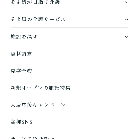
そよ風が目指す介護
ワンストップサービス
そよ風の介護サービス
できるを増やす介護サービス
ホームに入居する
施設を探す
お客様に選ばれるできたてのお食事
自宅から通う
地図から探す
資料請求
自宅に来てもらう
ホームに入居
見学予約
自宅から通う/来てもらう
新規オープンの施設特集
入居応援キャンペーン
各種SNS
サービス紹介動画