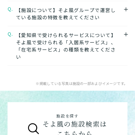
る
さい。
Q.
A.
【施設について】そよ風グループで運営し
守山ケアコミュニティそよ風の見学はこちら
ている施設の特徴を教えてください
よりお申込みいただけます。
★そのほかこの介護施設について…相談した
守山ケアコミュニティそよ風の見学を申し込
い・見学したい・利用したい方はこちら★
Q.
A.
【愛知県で受けられるサービスについて】
そよ風では下記のタイプの入居系施設をご用
む
電話：0120-384-233
そよ風で受けられる「入居系サービス」、
意しています。それぞれの施設の特徴、ご利
お問い合わせフォームはこちら
「在宅系サービス」の種類を教えてくださ
用者様の目的、要介護度に合わせてご利用い
★そのほかこの介護施設について…相談した
い
ただけます。
い・資料請求したい・利用したい方はこちら
介護付きホームの特徴
★
A.
そよ風で受けられるサービスは以下です
住宅型有料老人ホームの特徴
電話：0120-384-233
入居系サービス
：ホームに入居したい方向け
※掲載している写真は施設の一部およびイメージです。
健康型有料老人ホーム
※2024年6月現在、
お問い合わせフォームはこちら
の施設一覧は以下です。
健康型有料老人ホームは交欒 湘南佐島のみと
介護付きホーム
なります
住宅型有料老人ホーム
サービス付き高齢者向け住宅の特徴
施設を探す
グループホーム
グループホームの特徴
そよ風の施設検索は
シニア向けマンションの特徴
こちらから
在宅系サービス
：自宅から通いたい、自宅に