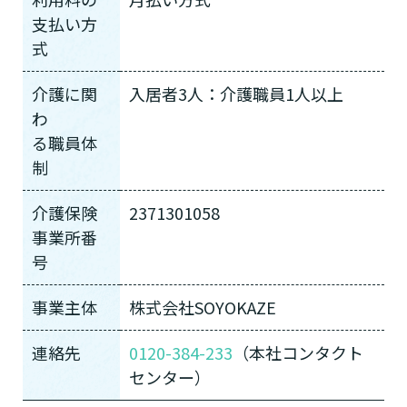
支払い方
式
介護に関
入居者3人：介護職員1人以上
わ
る職員体
制
介護保険
2371301058
事業所番
号
事業主体
株式会社SOYOKAZE
連絡先
0120-384-233
（本社コンタクト
センター）