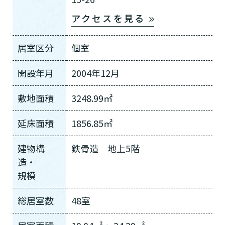
アクセスを見る
居室区分
個室
開設年月
2004年12月
敷地面積
3248.99㎡
延床面積
1856.85㎡
建物構
鉄骨造 地上5階
造・
規模
総居室数
48室