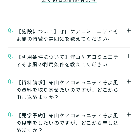
Q.
【施設について】守山ケアコミュニティそ
よ風の特徴や雰囲気を教えてください。
Q.
A.
【利用条件について】守山ケアコミュニテ
★施設の特徴★
ィそよ風の利用条件を教えてください
守山ケアコミュニティそよ風
の公式ページで
は施設の特徴やおすすめポイントをご紹介し
Q.
A.
【資料請求】守山ケアコミュニティそよ風
要介護度：要支援1、要支援2、要介護1、要
ています。
の資料を取り寄せたいのですが、どこから
介護2、要介護3、要介護4、要介護5
申し込めますか？
※施設ごとに年齢などの入居条件がございま
★施設の雰囲気★
す。
守山ケアコミュニティそよ風
の公式ページで
Q.
A.
【見学予約】守山ケアコミュニティそよ風
守山ケアコミュニティそよ風の資料はこちら
※認定のご状況によって受けられるサービス
は施設の写真から雰囲気をご確認いただけま
の見学をしたいのですが、どこから申し込
よりご請求いただけます。
が変わります。
す。
めますか？
守山ケアコミュニティそよ風の資料を請求す
※詳細については各施設にお問い合わせくだ