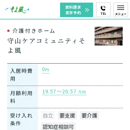
資料請求
見学予約
TEL
メニュー
介護付きホーム
守山ケアコミュニティそ
よ風
0
入居時費
円
用
19.57～20.57
月額利用
万円
料
受け入れ
自立
要支援
要介護
条件
認知症相談可