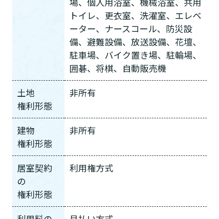
要支援１～２・要介護１～２です
場、個人用浴室、機械浴室、共用
たいですか？
認知症の診断を受けていますか？
一時的に宿泊したいですか？
を使いたいですか？
要介護１～５、
いずれかの判定を受
あなたに適しているのは?
現在、日常生活を送るうえで誰かの
か？
トイレ、更衣室、洗濯室、エレベ
介護施設へ通いたいですか？
または物忘れなど認知症の疑いはあ
老人ホームなどの施設に移り住みた
けていますか？
介護などサポートが必要ですか？
要介護３～５ですか？
ーター、ナースコール、防災設
りますか？
いですか？
備、避難設備、放送設備、花壇、
介護保険サービスは20種類以上あり、それぞれ
駐車場、バイク置き場、駐輪場、
用途やご利用目的が違います。
囲碁、将棋、自動販売機
「どのサービスを使ったらいいのかわからな
い!」という方は、
まずはどんなサービスがあ
土地
非所有
なたに適しているのか簡単にチェックしてみま
はい
必要
要支援１～２
権利形態
しょう!
最大4つの質問に答えていただくだけ
はい
自宅で生活しながら
要介護１～２
で、おすすめの介護保険サービスを紹介しま
日帰りで使いたい
使いたい
通いたい
建物
非所有
す。
いいえ or
必要ない
いいえ
権利形態
非該当(自立)
要介護３～５
施設へ移り住みたい
一時的に宿泊したい
と判定された
診断スタート
来てもらいたい
居室契約
利用権方式
の
権利形態
利用料の
月払い方式