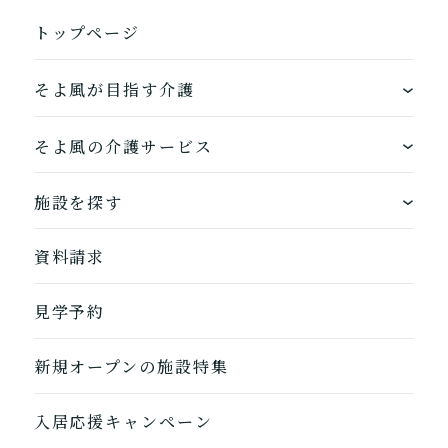
トップページ
そよ風が目指す介護
ワンストップサービス
そよ風の介護サービス
できるを増やす介護サービス
ホームに入居する
施設を探す
お客様に選ばれるできたてのお食事
自宅から通う
地図から探す
資料請求
自宅に来てもらう
ホームに入居
1つ前に戻る
1つ前に戻る
1つ前に戻る
1つ前に戻る
1つ前に戻る
1つ前に戻る
1つ前に戻る
閉じる
介護診断を終了
介護診断を終了
介護診断を終了
介護診断を終了
介護診断を終了
介護診断を終了
介護診断を終了
見学予約
自宅から通う/来てもらう
新規オープンの施設特集
入居応援キャンペーン