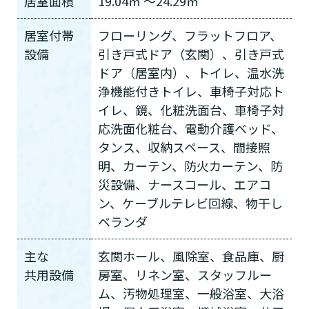
居室面積
19.04㎡ ～24.29㎡
居室付帯
フローリング、フラットフロア、
設備
引き戸式ドア（玄関）、引き戸式
ドア（居室内）、トイレ、温水洗
浄機能付きトイレ、車椅子対応ト
イレ、鏡、化粧洗面台、車椅子対
応洗面化粧台、電動介護ベッド、
タンス、収納スペース、間接照
明、カーテン、防火カーテン、防
災設備、ナースコール、エアコ
ン、ケーブルテレビ回線、物干し
ベランダ
主な
玄関ホール、風除室、食品庫、厨
共用設備
房室、リネン室、スタッフルー
ム、汚物処理室、一般浴室、大浴
介護スタッフにご自宅に来てもらい
日帰りで使いたいですか？
ご自宅で生活しながら介護サービス
要介護認定を受け、要支援１～２、