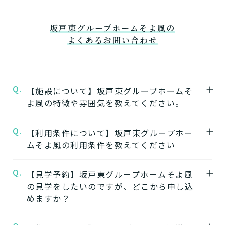
坂戸東グループホームそよ風の
よくあるお問い合わせ
Q.
【施設について】坂戸東グループホームそ
よ風の特徴や雰囲気を教えてください。
Q.
A.
【利用条件について】坂戸東グループホー
★施設の特徴★
ムそよ風の利用条件を教えてください
坂戸東グループホームそよ風
の公式ページで
は施設の特徴やおすすめポイントをご紹介し
Q.
A.
【見学予約】坂戸東グループホームそよ風
要介護度：要支援2、要介護1、要介護2、要
ています。
の見学をしたいのですが、どこから申し込
介護3、要介護4、要介護5
めますか？
※施設ごとに年齢などの入居条件がございま
★施設の雰囲気★
す。
坂戸東グループホームそよ風
の公式ページで