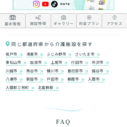
一時的に宿泊したいですか？
を使いたいですか？
要介護１～５、
いずれかの判定を受
あなたに適しているのは?
現在、日常生活を送るうえで誰かの
か？
介護施設へ通いたいですか？
または物忘れなど認知症の疑いはあ
老人ホームなどの施設に移り住みた
けていますか？
介護などサポートが必要ですか？
要介護３～５ですか？
りますか？
いですか？
施設特徴
ギャラリー
料金プラン
アクセス
基本情報
介護保険サービスは20種類以上あり、それぞれ
用途やご利用目的が違います。
「どのサービスを使ったらいいのかわからな
同じ都道府県から介護施設を探す
い!」という方は、
まずはどんなサービスがあ
なたに適しているのか簡単にチェックしてみま
坂戸市
鴻巣市
ふじみ野市
さいたま市
はい
必要
要支援１～２
しょう!
最大4つの質問に答えていただくだけ
はい
自宅で生活しながら
東松山市
加須市
上尾市
行田市
所沢市
要介護１～２
で、おすすめの介護保険サービスを紹介しま
日帰りで使いたい
使いたい
通いたい
川越市
熊谷市
桶川市
春日部市
越谷市
す。
いいえ or
必要ない
いいえ
非該当(自立)
八潮市
新座市
戸田市
朝霞市
入間市
要介護３～５
施設へ移り住みたい
一時的に宿泊したい
と判定された
診断スタート
入間郡三芳町
北葛飾郡
来てもらいたい
FAQ