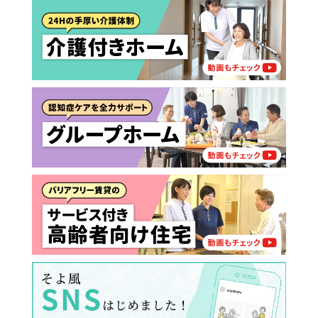
介護スタッフにご自宅に来てもらい
日帰りで使いたいですか？
ご自宅で生活しながら介護サービス
要介護認定を受け、要支援１～２、
要支援１～２・要介護１～２です
たいですか？
認知症の診断を受けていますか？