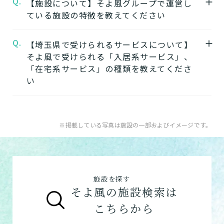
Q.
A.
【施設について】そよ風グループで運営し
坂戸東グループホームそよ風の見学はこちら
※認定のご状況によって受けられるサービス
は施設の写真から雰囲気をご確認いただけま
ている施設の特徴を教えてください
よりお申込みいただけます。
が変わります。
す。
坂戸東グループホームそよ風の見学を申し込
※詳細については各施設にお問い合わせくだ
Q.
A.
【埼玉県で受けられるサービスについて】
そよ風では下記のタイプの入居系施設をご用
む
さい。
そよ風で受けられる「入居系サービス」、
意しています。それぞれの施設の特徴、ご利
「在宅系サービス」の種類を教えてくださ
用者様の目的、要介護度に合わせてご利用い
★そのほかこの介護施設について…相談した
い
ただけます。
い・資料請求したい・利用したい方はこちら
介護付きホームの特徴
★
A.
そよ風で受けられるサービスは以下です
住宅型有料老人ホームの特徴
電話：049-284-2224
入居系サービス
：ホームに入居したい方向け
※掲載している写真は施設の一部およびイメージです。
健康型有料老人ホーム
※2024年6月現在、
お問い合わせフォームはこちら
の施設一覧は以下です。
健康型有料老人ホームは交欒 湘南佐島のみと
介護付きホーム
なります
住宅型有料老人ホーム
サービス付き高齢者向け住宅の特徴
施設を探す
サービス付き高齢者向け住宅
グループホームの特徴
そよ風の施設検索は
グループホーム
シニア向けマンションの特徴
こちらから
在宅系サービス
：自宅から通いたい、自宅に