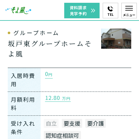
資料請求
見学予約
TEL
メニュー
グループホーム
坂戸東グループホームそ
よ風
0
入居時費
円
用
12.80
月額利用
万円
料
受け入れ
自立
要支援
要介護
条件
認知症相談可