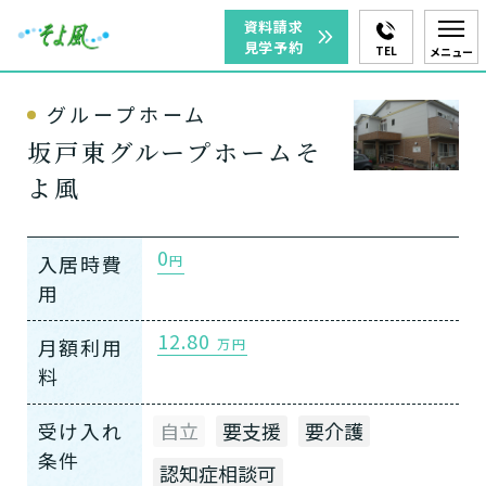
資料請求
見学予約
TEL
メニュー
グループホーム
坂戸東グループホームそ
よ風
0
入居時費
円
用
12.80
月額利用
万円
料
受け入れ
自立
要支援
要介護
条件
認知症相談可