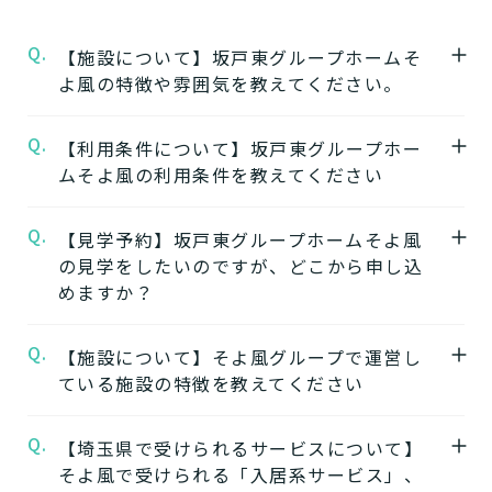
Q.
【施設について】坂戸東グループホームそ
よ風の特徴や雰囲気を教えてください。
Q.
A.
【利用条件について】坂戸東グループホー
★施設の特徴★
ムそよ風の利用条件を教えてください
坂戸東グループホームそよ風
の公式ページで
は施設の特徴やおすすめポイントをご紹介し
Q.
A.
【見学予約】坂戸東グループホームそよ風
要介護度：要支援2、要介護1、要介護2、要
ています。
の見学をしたいのですが、どこから申し込
介護3、要介護4、要介護5
めますか？
※施設ごとに年齢などの入居条件がございま
★施設の雰囲気★
す。
坂戸東グループホームそよ風
の公式ページで
Q.
A.
【施設について】そよ風グループで運営し
坂戸東グループホームそよ風の見学はこちら
※認定のご状況によって受けられるサービス
は施設の写真から雰囲気をご確認いただけま
ている施設の特徴を教えてください
よりお申込みいただけます。
が変わります。
す。
坂戸東グループホームそよ風の見学を申し込
※詳細については各施設にお問い合わせくだ
Q.
A.
【埼玉県で受けられるサービスについて】
そよ風では下記のタイプの入居系施設をご用
む
さい。
そよ風で受けられる「入居系サービス」、
意しています。それぞれの施設の特徴、ご利