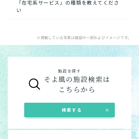
「在宅系サービス」の種類を教えてくださ
用者様の目的、要介護度に合わせてご利用い
★そのほかこの介護施設について…相談した
い
ただけます。
い・資料請求したい・利用したい方はこちら
介護付きホームの特徴
★
A.
そよ風で受けられるサービスは以下です
住宅型有料老人ホームの特徴
電話：049-284-2224
入居系サービス
：ホームに入居したい方向け
※掲載している写真は施設の一部およびイメージです。
健康型有料老人ホーム
※2024年6月現在、
お問い合わせフォームはこちら
の施設一覧は以下です。
健康型有料老人ホームは交欒 湘南佐島のみと
介護付きホーム
なります
住宅型有料老人ホーム
サービス付き高齢者向け住宅の特徴
施設を探す
サービス付き高齢者向け住宅
グループホームの特徴
そよ風の施設検索は
グループホーム
シニア向けマンションの特徴
こちらから
在宅系サービス
：自宅から通いたい、自宅に
来てもらいたい方向けの施設一覧は以下で
検索する
す。
デイサービス
ショートステイ