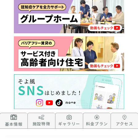
施設へ移り住みたい
一時的に宿泊したい
と判定された
診断スタート
来てもらいたい
施設特徴
ギャラリー
料金プラン
アクセス
基本情報