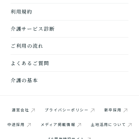
利用規約
1つ前に戻る
1つ前に戻る
1つ前に戻る
1つ前に戻る
1つ前に戻る
1つ前に戻る
1つ前に戻る
閉じる
介護診断を終了
介護診断を終了
介護診断を終了
介護診断を終了
介護診断を終了
介護診断を終了
介護診断を終了
介護サービス診断
ご利用の流れ
よくあるご質問
介護の基本
運営会社
プライバシーポリシー
新卒採用
中途採用
メディア掲載情報
土地活用について
50周年特設サイト