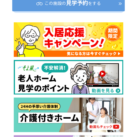
見学予約
この施設の
をする
介護スタッフにご自宅に来てもらい
日帰りで使いたいですか？
ご自宅で生活しながら介護サービス
要介護認定を受け、要支援１～２、
要支援１～２・要介護１～２です
たいですか？
認知症の診断を受けていますか？
一時的に宿泊したいですか？
を使いたいですか？
要介護１～５、
いずれかの判定を受
あなたに適しているのは?
現在、日常生活を送るうえで誰かの
か？
介護施設へ通いたいですか？
または物忘れなど認知症の疑いはあ
老人ホームなどの施設に移り住みた
けていますか？
介護などサポートが必要ですか？
要介護３～５ですか？
りますか？
いですか？
介護保険サービスは20種類以上あり、それぞれ
用途やご利用目的が違います。
「どのサービスを使ったらいいのかわからな
い!」という方は、
まずはどんなサービスがあ
なたに適しているのか簡単にチェックしてみま
はい
必要
要支援１～２
しょう!
最大4つの質問に答えていただくだけ
はい
自宅で生活しながら
要介護１～２
で、おすすめの介護保険サービスを紹介しま
日帰りで使いたい
使いたい
通いたい
す。
いいえ or
必要ない
いいえ
非該当(自立)
要介護３～５