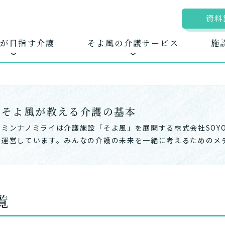
資料
が目指す介護
そよ風の介護サービス
施
そよ風が教える介護の基本
ミンナノミライは介護施設「そよ風」を展開する株式会社SOYO
ムに入居する
きるを増やす
地図から探す
お客様に選ばれる
自宅から通う
新卒採
ホ
護サービス
できたてのお食事
運営しています。みんなの介護の未来を一緒に考えるためのメ
覧