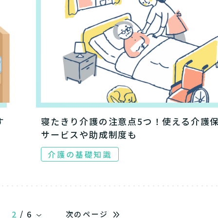
「どのサービスを使ったらいいのかわからない!」という方は
んなサービスがあなたに適しているのか簡単にチェックして
質問に答えていただくだけで、おすすめの介護保険サービス
必要
必要な
支援１～２
いいえ o
活しながら
はい
はい
使いたい
施設へ移り住
要介護３
いいえ
介護１～２
非該当(自立)
と判
りで使いたい
一時的に宿泊
診断スタート
通いたい
来てもらい
す
寝たきり介護の注意点5つ！使える介護
サービスや助成制度も
介護の基礎知識
/
2
6
次のページ