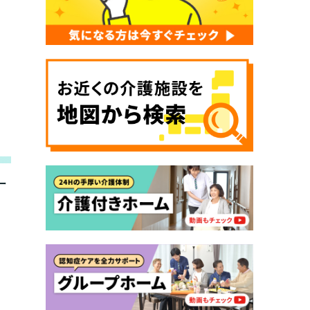
ー
いですか？
護１～５、
か？
たいですか？
？
ポートが必要です
か？
ですか？
ますか？
違います。