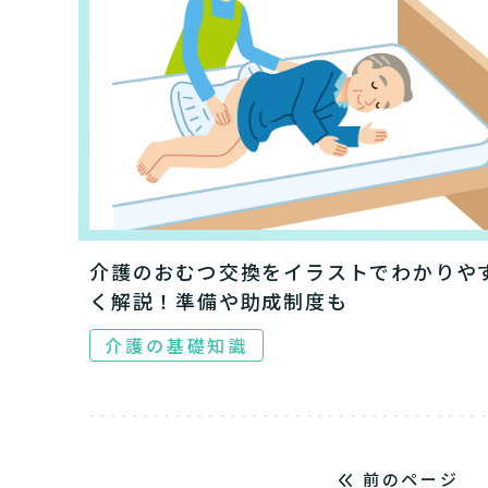
まずはど
最大4つの
要
自宅で生
要
日帰
介護のおむつ交換をイラストでわかりや
く解説！準備や助成制度も
介護の基礎知識
前のページ