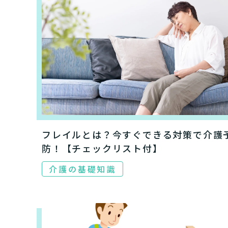
フレイルとは？今すぐできる対策で介護
防！【チェックリスト付】
介護スタ
要介護認
要
ご自宅で生
介護の基礎知識
現在、日常生活
い
老人ホ
または
介護保険