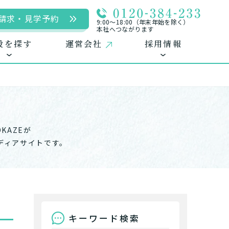
請求・見学予約
9:00〜18:00（年末年始を除く）
本社へつながります
設を探す
運営会社
採用情報
KAZEが
用
ームに入居
自宅に来てもらう
自宅から通う/来てもらう
中途採用（パート含む）
ディアサイトです。
キーワード検索