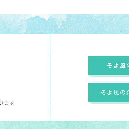
そよ風
そよ風の
きます