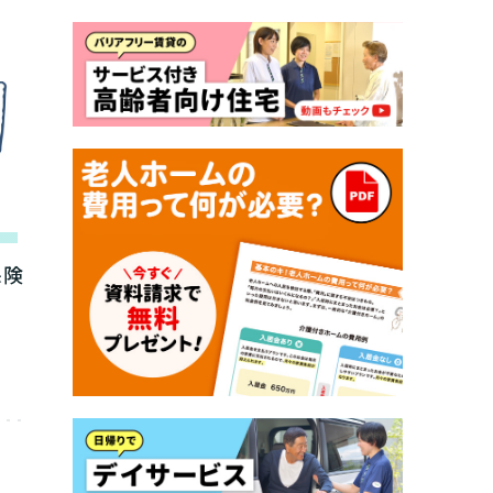
、
みましょう!
を紹介します。
い
r
みたい
～５
定された
したい
たい
保険