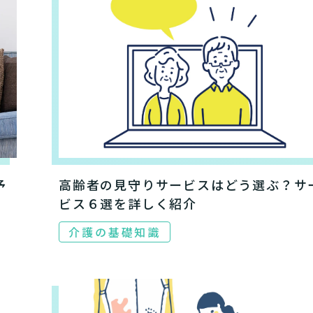
予
高齢者の見守りサービスはどう選ぶ？サ
あなたに適しているのは?
ビス６選を詳しく紹介
ッフにご自宅に来てもらいた
日帰りで使いたいですか？
定を受け、要支援１～２、要介
支援１～２・要介護１～２です
活しながら介護サービスを使い
認知症の診断を受けていますか
介護の基礎知識
を送るうえで誰かの介護などサ
介護施設へ通いたいですか？
一時的に宿泊したいですか？
ずれかの判定を受けています
要介護３～５ですか？
ームなどの施設に移り住みたい
物忘れなど認知症の疑いはあり
か？
サービスは20種類以上あり、それぞれ用途やご利用目的が