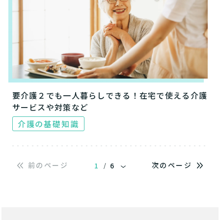
要介護２でも一人暮らしできる！在宅で使える介護
サービスや対策など
介護の基礎知識
介護スタッフにご自宅に来てもらい
日帰りで使いたいですか？
ご自宅で生活しながら介護サービス
要介護認定を受け、要支援１～２、
要支援１～２・要介護１～２です
たいですか？
前のページ
次のページ
1
6
/
認知症の診断を受けていますか？
一時的に宿泊したいですか？
を使いたいですか？
要介護１～５、
いずれかの判定を受
あなたに適しているのは?
現在、日常生活を送るうえで誰かの
か？
介護施設へ通いたいですか？
または物忘れなど認知症の疑いはあ
老人ホームなどの施設に移り住みた
けていますか？
介護などサポートが必要ですか？
要介護３～５ですか？
りますか？
いですか？
介護保険サービスは20種類以上あり、それぞれ