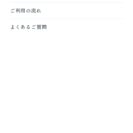
ご利用の流れ
よくあるご質問
介護の基本
運営会社
プライバシーポリシー
新卒採用
中途採用
メディア掲載情報
土地活用について
50周年特設サイト
アートアクション
そよ風は株式会社SOYOKAZEの介護事業の登録商標で