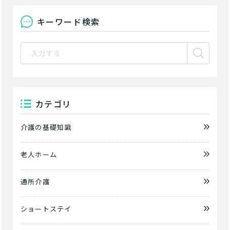
用途やご利用目的が違います。
「どのサービスを使ったらいいのかわからな
キーワード検索
い!」という方は、
まずはどんなサービスがあ
なたに適しているのか簡単にチェックしてみま
はい
必要
要支援１～２
しょう!
最大4つの質問に答えていただくだけ
はい
自宅で生活しながら
要介護１～２
で、おすすめの介護保険サービスを紹介しま
日帰りで使いたい
使いたい
通いたい
す。
いいえ or
必要ない
いいえ
非該当(自立)
要介護３～５
施設へ移り住みたい
一時的に宿泊したい
と判定された
カテゴリ
診断スタート
来てもらいたい
介護の基礎知識
老人ホーム
通所介護
ショートステイ