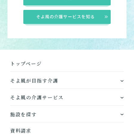
そよ風の介護サービスを知る
トップページ
そよ風が目指す介護
1つ前に戻る
1つ前に戻る
1つ前に戻る
1つ前に戻る
1つ前に戻る
1つ前に戻る
1つ前に戻る
閉じる
介護診断を終了
介護診断を終了
介護診断を終了
介護診断を終了
介護診断を終了
介護診断を終了
介護診断を終了
ワンストップサービス
そよ風の介護サービス
できるを増やす介護サービス
ホームに入居する
施設を探す
お客様に選ばれるできたてのお食事
自宅から通う
地図から探す
資料請求